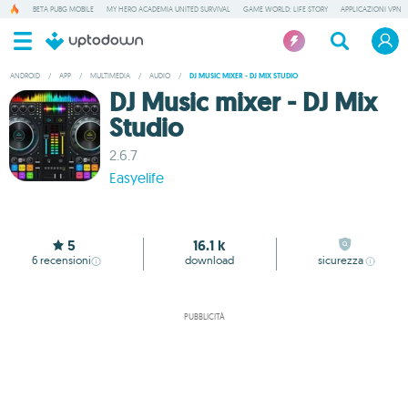
BETA PUBG MOBILE
MY HERO ACADEMIA UNITED SURVIVAL
GAME WORLD: LIFE STORY
APPLICAZIONI VPN
ANDROID
/
APP
/
MULTIMEDIA
/
AUDIO
/
DJ MUSIC MIXER - DJ MIX STUDIO
DJ Music mixer - DJ Mix
Studio
2.6.7
Easyelife
5
16.1 k
6
recensioni
download
sicurezza
PUBBLICITÀ