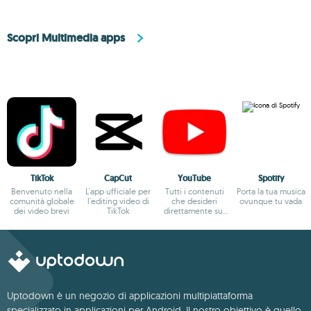
Scopri Multimedia apps
TikTok
CapCut
YouTube
Spotify
Benvenuto nella
L'app ufficiale per
Tutti i contenuti
Porta la tua musica
comunità globale
l'editing video di
che desideri
ovunque tu vada
dei video brevi
TikTok
direttamente sul
tuo smartphone
Uptodown è un negozio di applicazioni multipiattaforma
specializzato in applicazioni per Android. Il nostro obiettivo è quello