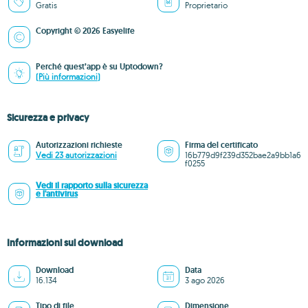
Gratis
Proprietario
Copyright © 2026 Easyelife
Perché quest’app è su Uptodown?
(Più informazioni)
Sicurezza e privacy
Autorizzazioni richieste
Firma del certificato
Vedi 23 autorizzazioni
16b779d9f239d352bae2a9bb1a6
f0255
Vedi il rapporto sulla sicurezza
e l'antivirus
Informazioni sul download
Download
Data
16.134
3 ago 2026
Tipo di file
Dimensione