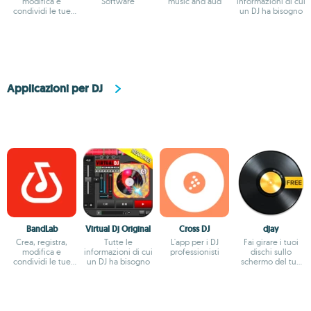
modifica e
Software
music and aud
informazioni di cui
condividi le tue
un DJ ha bisogno
creazioni musicali
Applicazioni per DJ
BandLab
Virtual Dj Original
Cross DJ
djay
Crea, registra,
Tutte le
L'app per i DJ
Fai girare i tuoi
modifica e
informazioni di cui
professionisti
dischi sullo
condividi le tue
un DJ ha bisogno
schermo del tuo
creazioni musicali
Android