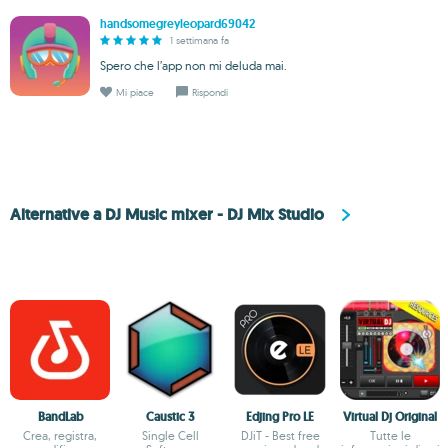
handsomegreyleopard69042
1 settimana fa
Spero che l’app non mi deluda mai.
Mi piace
Rispondi
Alternative a DJ Music mixer - DJ Mix Studio
BandLab
Caustic 3
Edjing Pro LE
Virtual Dj Original
Crea, registra,
Single Cell
DJiT - Best free
Tutte le