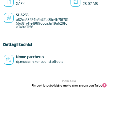
XAPK
28.07 MB
SHA256
a82ca28524b2b751a35c4b75f701
56d81741e19896cca3a49a620fc
e3a9d3156
Dettagli tecnici
Nome pacchetto
dj.music.mixer.sound.effects
PUBBLICITÀ
Rimuovi le pubblicità e molto altro ancora con Turbo